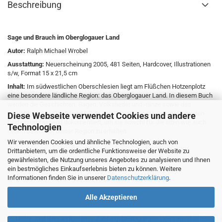
Beschreibung
Sage und Brauch im Oberglogauer Land
Autor:
Ralph Michael Wrobel
Ausstattung:
Neuerscheinung 2005, 481 Seiten, Hardcover, Illustrationen
s/w, Format 15 x 21,5 cm
Inhalt:
Im südwestlichen Oberschlesien liegt am Flüßchen Hotzenplotz
eine besondere ländliche Region: das Oberglogauer Land. In diesem Buch
werden die Geschichten, Sagen, Volkslieder und -tänze sowie das
Brauchtum aus Oberglogau, Zülz und Krappitz sowie den umliegenden
Diese Webseite verwendet Cookies und andere
Dörfern umfassend dokumentiert, um sie sowohl für die alten wie auch
Technologien
neuen Bewohner dieser Region zu erhalten.
Wir verwenden Cookies und ähnliche Technologien, auch von
Drittanbietern, um die ordentliche Funktionsweise der Website zu
gewährleisten, die Nutzung unseres Angebotes zu analysieren und Ihnen
ein bestmögliches Einkaufserlebnis bieten zu können. Weitere
Informationen finden Sie in unserer
Datenschutzerklärung
.
Alle Akzeptieren
Liefer- und Versandkosten
|
Zahlungsbedingungen
|
Vertragsabschluss
|