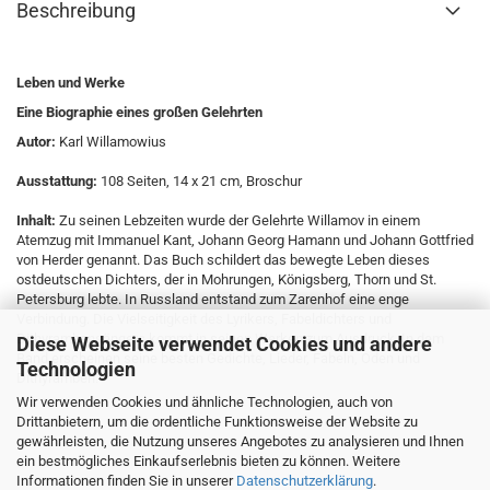
Beschreibung
Leben und Werke
Eine Biographie eines großen Gelehrten
Autor:
Karl Willamowius
Ausstattung:
108 Seiten, 14 x 21 cm, Broschur
Inhalt:
Zu seinen Lebzeiten wurde der Gelehrte Willamov in einem
Atemzug mit Immanuel Kant, Johann Georg Hamann und Johann Gottfried
von Herder genannt. Das Buch schildert das bewegte Leben dieses
ostdeutschen Dichters, der in Mohrungen, Königsberg, Thorn und St.
Petersburg lebte. In Russland entstand zum Zarenhof eine enge
Verbindung. Die Vielseitigkeit des Lyrikers, Fabeldichters und
Dithyrambensängers kommt in seinen Werken zum Ausdruck. In dem
Diese Webseite verwendet Cookies und andere
Band erscheinen seine besten Gedichte, Lieder, Fabeln, Oden und
Technologien
Dithyramben.
Wir verwenden Cookies und ähnliche Technologien, auch von
Drittanbietern, um die ordentliche Funktionsweise der Website zu
gewährleisten, die Nutzung unseres Angebotes zu analysieren und Ihnen
ein bestmögliches Einkaufserlebnis bieten zu können. Weitere
Informationen finden Sie in unserer
Datenschutzerklärung
.