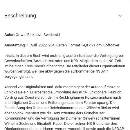
Beschreibung
Autor:
Ortwin Bickhove-Swiderski
Ausstattung:
1. Aufl. 2022, 264 Seiten, Format 14,8 x 21 cm, Softcover
Inhalt:
In diesem Buch wird erstmalig ausführlich über die Verfolgung von
Gewerkschaften, Sozialdemokraten und KPD-Mitgliedern in der NS-Zeit
im heutigen Kreis Coesfeld berichtet. Die Mitglieder dieser Organisationen
wurden verfolgt, weil sie aktiv gegen die aufkommende NSDAP
vorgegangen sind.
Anhand von Originalakten und -dokumenten geht der Autor auf einzelne
Schicksale ein. Er arbeitet die Ermordung des KPD-Funktionärs Heinrich
Vörding aus Coesfeld auf, der im Recklinghäuser Polizeipräsidium nach
unerträglichen Qualen und Folterungen aus dem Fenster sprang. Die
Erschießung des Dülmener Reichsbannermannes Wilhelm Ricker wird
ebenso dokumentiert wie die Denunzierung der Lüdinghauser
Kommunisten und die Verfolgung der Dülmener Gewerkschafter*innen
Wilhelm Göcke und Elisabeth Küper. Die einzelnen NS-Blutrichter des
Oberlandesgerichtes in Hamm werden vorgestellt sowie auch die NSDAP-