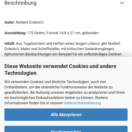
Beschreibung
Autor:
Norbert Dolezich
Ausstattung:
175 Seiten, Format 14,8 x 21 cm, gebunden
Inhalt:
Aus Tagebüchern und Heften eines langen Lebens gibt Norbert
Dolezich, Maler und Schriftsteller, mit kritischen Gedankengängen,
Aphorismen Beobachtungen ein Beispiel für ein selbständiges Denken
über das 20. Jahrhundert. Die durchdachten Auslegungen über Kunst,
Naturwissenschaft, Philosophie und soziale Erscheinungen erweisen sich
Diese Webseite verwendet Cookies und andere
als eine ganzheitliche Anschaung von Kunst und Leben schlechthin – ein
Technologien
Buch zum Nachdenken.
Wir verwenden Cookies und ähnliche Technologien, auch von
Drittanbietern, um die ordentliche Funktionsweise der Website zu
gewährleisten, die Nutzung unseres Angebotes zu analysieren und Ihnen
ein bestmögliches Einkaufserlebnis bieten zu können. Weitere
Informationen finden Sie in unserer
Datenschutzerklärung
.
Alle Akzeptieren
Liefer- und Versandkosten
|
Zahlungsbedingungen
|
Vertragsabschluss
|