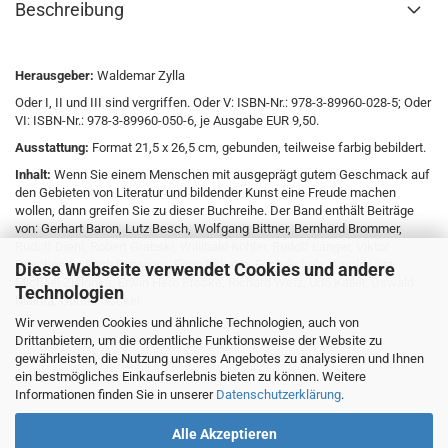
Beschreibung
Herausgeber:
Waldemar Zylla
Oder I, II und III sind vergriffen. Oder V: ISBN-Nr.: 978-3-89960-028-5; Oder
VI: ISBN-Nr.: 978-3-89960-050-6, je Ausgabe EUR 9,50.
Ausstattung:
Format 21,5 x 26,5 cm, gebunden, teilweise farbig bebildert.
Inhalt:
Wenn Sie einem Menschen mit ausgeprägt gutem Geschmack auf
den Gebieten von Literatur und bildender Kunst eine Freude machen
wollen, dann greifen Sie zu dieser Buchreihe. Der Band enthält Beiträge
von: Gerhart Baron, Lutz Besch, Wolfgang Bittner, Bernhard Brommer,
Rudolf Diehl, Robert Grabski, Willibald Köhler, Rudolf Langer, Viktor
Paschenda, Erich Przywara, Egon Rakette, Erich Scholz, Arnold Ulitz,
Diese Webseite verwendet Cookies und andere
Michael Zielonka, Erwin Hero Proske, Richard Wetz, Udo Kaller, Oswald
Technologien
Malura, Günter Sockel
Wir verwenden Cookies und ähnliche Technologien, auch von
Drittanbietern, um die ordentliche Funktionsweise der Website zu
gewährleisten, die Nutzung unseres Angebotes zu analysieren und Ihnen
ein bestmögliches Einkaufserlebnis bieten zu können. Weitere
Informationen finden Sie in unserer
Datenschutzerklärung
.
Alle Akzeptieren